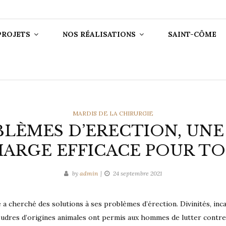
N DE L'ACADÉ
CHIRURGIE
PROJETS
NOS RÉALISATIONS
SAINT-CÔME
CATEGORIES
MARDIS DE LA CHIRURGIE
BLÈMES D’ERECTION, UNE 
ARGE EFFICACE POUR T
by
admin
24 septembre 2021
a cherché des solutions à ses problèmes d’érection. Divinités, inca
oudres d’origines animales ont permis aux hommes de lutter contre 