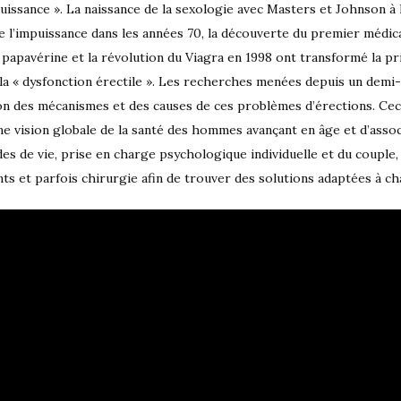
uissance ». La naissance de la sexologie avec Masters et Johnson à l
de l’impuissance dans les années 70, la découverte du premier médic
a papavérine et la révolution du Viagra en 1998 ont transformé la p
 la « dysfonction érectile ». Les recherches menées depuis un demi-
n des mécanismes et des causes de ces problèmes d’érections. Cec
e vision globale de la santé des hommes avançant en âge et d’assoc
es de vie, prise en charge psychologique individuelle et du couple,
ts et parfois chirurgie afin de trouver des solutions adaptées à ch