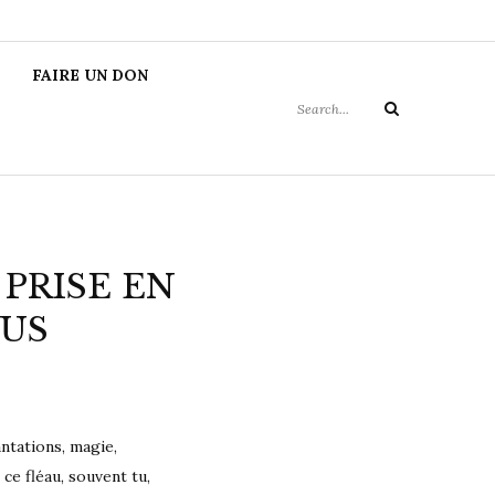
MIE DE
Search
FAIRE UN DON
for:
Search
PRISE EN
OUS
ntations, magie,
ce fléau, souvent tu,