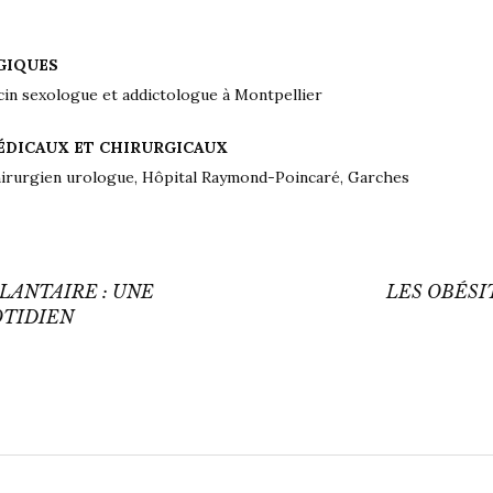
GIQUES
cin sexologue et addictologue à Montpellier
ÉDICAUX ET CHIRURGICAUX
chirurgien urologue, Hôpital Raymond-Poincaré, Garches
n
LANTAIRE : UNE
LES OBÉSI
OTIDIEN