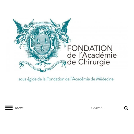
Skip
to
content
FONDATION DE
LA MEILLEURE CHIRURGIE, AU PLUS PRES DES
BESOINS DE CHACUN, EN FRANCE ET DANS LE
L'ACADÉMIE DE
Search
MONDE
Menu
CHIRURGIE
Search
for: