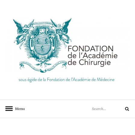
Skip
to
content
FONDATION DE
LA MEILLEURE CHIRURGIE, AU PLUS PRES DES
BESOINS DE CHACUN, EN FRANCE ET DANS LE
L'ACADÉMIE DE
Search
MONDE
Menu
CHIRURGIE
Search
for: