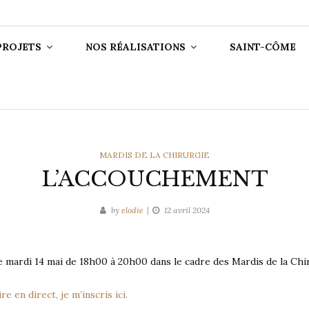
N DE L'ACADÉ
CHIRURGIE
PROJETS
NOS RÉALISATIONS
SAINT-CÔME
CATEGORIES
MARDIS DE LA CHIRURGIE
L’ACCOUCHEMENT
by
elodie
12 avril 2024
 mardi 14 mai de 18h00 à 20h00 dans le cadre des Mardis de la Chi
e en direct, je m’inscris ici.