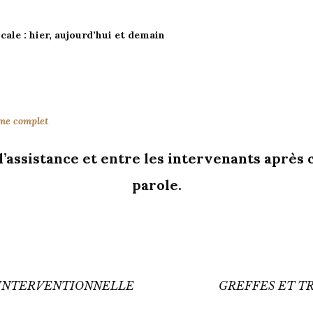
cale : hier, aujourd’hui et demain
mme complet
’assistance et entre les intervenants après
parole.
n
 INTERVENTIONNELLE
GREFFES ET T