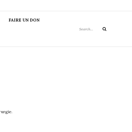
MIE DE
Search
FAIRE UN DON
for:
Search
rurgie.