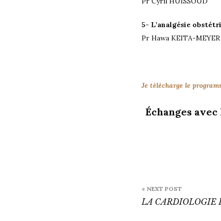
Pr Cyril HUISSOUD
5- L’analgésie obstétri
Pr Hawa KEITA-MEYER
Je télécharge le progra
Échanges avec l
Navigatio
« NEXT POST
de
LA CARDIOLOGIE
l’article