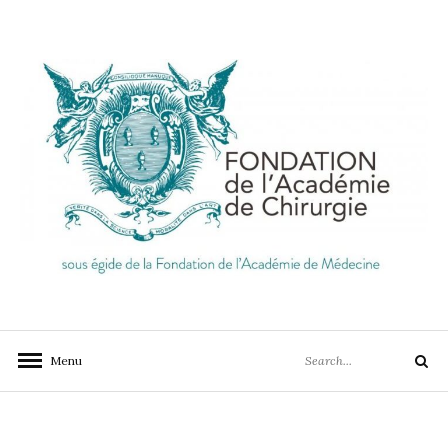
Skip
to
content
FONDATION DE
LA MEILLEURE CHIRURGIE, AU PLUS PRES DES
BESOINS DE CHACUN, EN FRANCE ET DANS LE
L'ACADÉMIE DE
Search
MONDE
Menu
CHIRURGIE
Search
for: